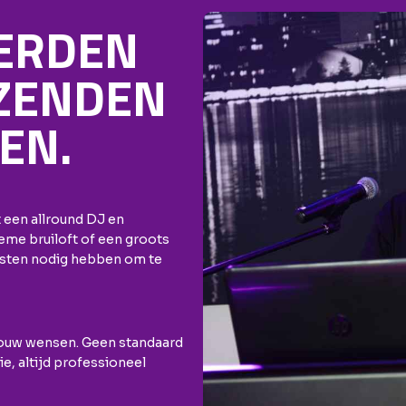
DERDEN
IZENDEN
EN.
t een allround DJ en
ieme bruiloft of een groots
gasten nodig hebben om te
p jouw wensen. Geen standaard
e, altijd professioneel