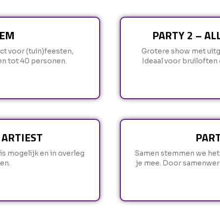
IEM
PARTY 2 – A
t voor (tuin)feesten,
Grotere show met uitg
en tot 40 personen.
Ideaal voor bruiloften
 ARTIEST
PART
 is mogelijk en in overleg
Samen stemmen we het pe
en.
je mee. Door samenwerki