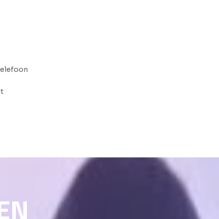
telefoon
ht
EN